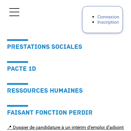
Ouvrir le menu
Connexion
Inscription
Accueil
PRESTATIONS SOCIALES
Aide
Mes demandes
PACTE 1D
Mon Portail RH
RESSOURCES HUMAINES
Personnels BIATPSS
FAISANT FONCTION PERDIR
Personnels d'encadrement
📍 Dossier de candidature à un intérim d’emploi d’adjoint
Premier degré